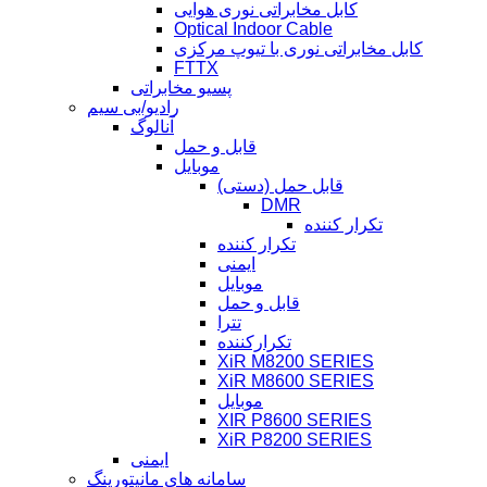
کابل مخابراتی نوری هوایی
Optical Indoor Cable
کابل مخابراتی نوری با تیوپ مرکزی
FTTX
پسیو مخابراتی
رادیو/بی سیم
آنالوگ
قابل و حمل
موبایل
قابل حمل (دستی)
DMR
تکرار کننده
تکرار کننده
ایمنی
موبایل
قابل و حمل
تترا
تکرارکننده
XiR M8200 SERIES
XiR M8600 SERIES
موبایل
XIR P8600 SERIES
XiR P8200 SERIES
ایمنی
سامانه های مانیتورینگ