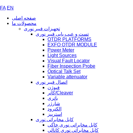
FA
EN
صفحه اصلی
محصولات ما
تجهیزات فیبر نوری
تست و عیب یابی فیبر نوری
OTDR PLATFORMS
EXFO OTDR MODULE
Power Meter
Light Sources
Visual Fault Locator
Fiber Inspection Probe
Optical Talk Set
Variable attenuator
اتصال فیبر نوری
فیوژن
کاتر/Cleaver
باتری
شارژر
الکترود
استریپز
کابل مخابراتی نوری
کابل مخابراتی نوری خاکی
کابل مخابراتی نوری کانالی