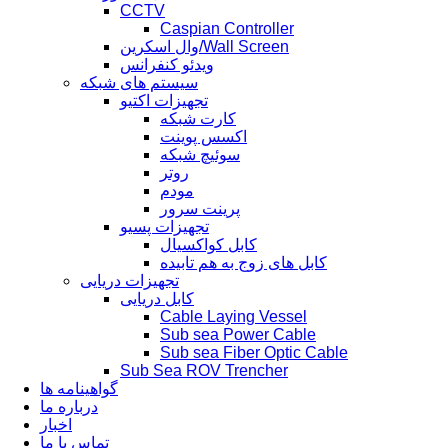
CCTV
Caspian Controller
وال اسکرین/Wall Screen
ویدئو کنفرانس
سیستم های شبکه
تجهیزات اکتیو
کارت شبکه
اکسس پوینت
سوئیچ شبکه
روتر
مودم
پرینت سرور
تجهیزات پسیو
کابل کواکسیال
کابل های زوج به هم تابیده
تجهیزات دریایی
کابل دریایی
Cable Laying Vessel
Sub sea Power Cable
Sub sea Fiber Optic Cable
Sub Sea ROV Trencher
گواهینامه ها
درباره ما
اخبار
تماس با ما