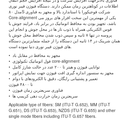
اطلاعات در کوتاهترین زمان ممکن دارند. دستگاه فیوژن فیبر نوری
مدل ۸۰S شرکت فوجیکورا با استاندارد بالا و مجهز به فناوری
Core-alignment یکی از مهمترین این سخت افزار های بروز می
باشد، تجهیز بودن به محافظ اتوماتیک در برابر باد، فرایند جوش با
قوس الکتریکی همراه با ذوب تار ها در محل جوش و انجام این
پروسه در تنها ۷ ثانیه و سپس ذوب شدن محافظ محل جوش یا
همان شرینک در ۱۴ ثانیه این دستگاه را از جمله متمایزترین دستگاه
های فیوژن فیبر نوری دنیا نموده است.
• مجهز به محافظ در مقابل باد
• فول اتوماتیک تکنولوژی core-alignment
• توانایی فیوژن و هیتر تا ۲۰۰ عدد در حالت شارژ کامل
• مجهز به سنسور اندازه گیری افت فیوژن جهت نمایش اپراتور
• تعمیر و پشتیبانی رایگان، دقیق با الکترودهای با دوام
تا ۴۸۰۰ فیوژن
• فناوری سریعترین زمان فیوژن
• سریعترین زمان حرارت دهی کریمپ ها
Applicable type of fibers: SM (ITU-T G.652), MM (ITU-T
G.651), DS (ITU-T G.653), NZDS (ITU-T G.655) and other
single mode fibers including ITU-T G.657 fibers.