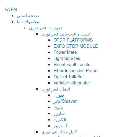
FA
EN
صفحه اصلی
محصولات ما
تجهیزات فیبر نوری
تست و عیب یابی فیبر نوری
OTDR PLATFORMS
EXFO OTDR MODULE
Power Meter
Light Sources
Visual Fault Locator
Fiber Inspection Probe
Optical Talk Set
Variable attenuator
اتصال فیبر نوری
فیوژن
کاتر/Cleaver
باتری
شارژر
الکترود
استریپز
کابل مخابراتی نوری