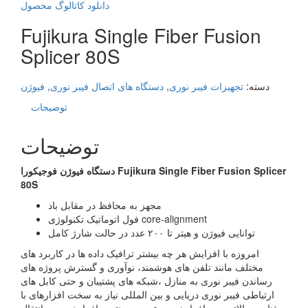
دانلود کاتالوگ محصول
Fujikura Single Fiber Fusion
Splicer 80S
دسته:
تجهیزات فیبر نوری
,
دستگاه های اتصال فیبر نوری
,
فیوژن
توضیحات
توضیحات
Fujikura Single Fiber Fusion Splicer
دستگاه فیوژن فوجیکورا
80S
مجهز به محافظ در مقابل باد
فول اتوماتیک تکنولوژی core-alignment
توانایی فیوژن و هیتر تا ۲۰۰ عدد در حالت شارژ کامل
امروزه با افزایش هر چه بیشتر ترافیک داده ها در کاربرد های
مختلف مانند تلفن های هوشمند، نوآوری و گسترش پروژه های
رساندن فیبر نوری به منازل ،شبکه های پشتیبان و حتی کابل های
ارتباطی فیبر نوری دریایی و بین المللی نیاز به سخت افزارهای با
فناوری بالاترجهت افزایش سرعت و در نتیجه افزایش حجم انتقال