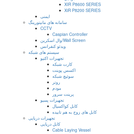
XIR P8600 SERIES
XiR P8200 SERIES
ایمنی
سامانه های مانیتورینگ
CCTV
Caspian Controller
وال اسکرین/Wall Screen
ویدئو کنفرانس
سیستم های شبکه
تجهیزات اکتیو
کارت شبکه
اکسس پوینت
سوئیچ شبکه
روتر
مودم
پرینت سرور
تجهیزات پسیو
کابل کواکسیال
کابل های زوج به هم تابیده
تجهیزات دریایی
کابل دریایی
Cable Laying Vessel