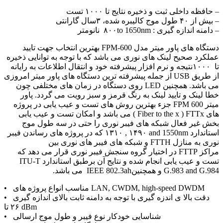
– حافظه داخلی ثبت و ذخیره نتایج تا ۱۰۰۰ تست
– بیش از ۴۰ طول موج کالیبره شده، ۳سال گارانتی
– دامنه اندازه گیری : ۸۰۰to 1650nm نانومتر
دستگاه های پاور میتر مدل
FPM-600
بهترین انتخاب جهت تایید
عملکرد صحیح لینک های نوری می باشد که با توجه به توانایی ذخیره
تا
۱۰۰۰
نتیجه و نرم افزار پیشرفته خود و انتقال اطلاعات به رایانه
از طریق
USB
از جمله پیشرفته ترین دستگاه های پاور میتر امروزی
می باشد. همچنین
LED
روی دستگاه در زمان های مختلفی چون
خطا لینک و تایید لینک به رنگ قرمز و سبز رویت می گردد. پاور
میتر
FPM 600
جزء بهترین روش های تست و عیب یابی در پروژه
های
FTTx
( Fiber to the x )
می باشد و امکان تست و عیب یابی
بخش غیر فعال شبکه های فیبر نوری را حتی در سه طول موج
استاندارد
۱۳۱۰ , ۱۴۹۰ and 1550nm
که در پروژه های رساندن فیبر
نوری به منازل
FTTH
و شبکه های فیبر های نوری بین
مراکز
FTTP
در اختیار گروه سنجش فیبر نوری قرار می دهد که
تست و عیب یابی انجام شده و نتایج آن برطبق استاندارد
ITU-T
G.983 and G.984
و همچنین
IEEE 802.3ah
می باشد.
LAN, CWDM, high-speed DWDM
• مناسب انواع پروژه های
• دقت بالا ی اندزه گیری با توجه به دامنه ثابت بالای اندازه گیری
۲۶ dBm
تا
• شناسایی خودکار نوع فیبر و طول موج ارسالی