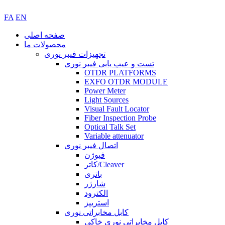
FA
EN
صفحه اصلی
محصولات ما
تجهیزات فیبر نوری
تست و عیب یابی فیبر نوری
OTDR PLATFORMS
EXFO OTDR MODULE
Power Meter
Light Sources
Visual Fault Locator
Fiber Inspection Probe
Optical Talk Set
Variable attenuator
اتصال فیبر نوری
فیوژن
کاتر/Cleaver
باتری
شارژر
الکترود
استریپز
کابل مخابراتی نوری
کابل مخابراتی نوری خاکی