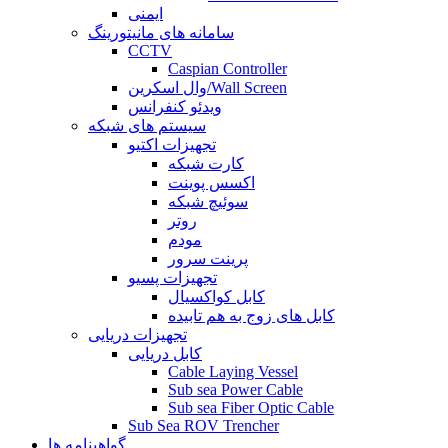
ایمنی
سامانه های مانیتورینگ
CCTV
Caspian Controller
وال اسکرین/Wall Screen
ویدئو کنفرانس
سیستم های شبکه
تجهیزات اکتیو
کارت شبکه
اکسس پوینت
سوئیچ شبکه
روتر
مودم
پرینت سرور
تجهیزات پسیو
کابل کواکسیال
کابل های زوج به هم تابیده
تجهیزات دریایی
کابل دریایی
Cable Laying Vessel
Sub sea Power Cable
Sub sea Fiber Optic Cable
Sub Sea ROV Trencher
گواهینامه ها