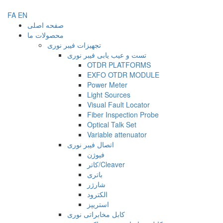
FA
EN
صفحه اصلی
محصولات ما
تجهیزات فیبر نوری
تست و عیب یابی فیبر نوری
OTDR PLATFORMS
EXFO OTDR MODULE
Power Meter
Light Sources
Visual Fault Locator
Fiber Inspection Probe
Optical Talk Set
Variable attenuator
اتصال فیبر نوری
فیوژن
کاتر/Cleaver
باتری
شارژر
الکترود
استریپز
کابل مخابراتی نوری