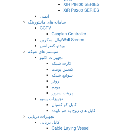
XIR P8600 SERIES
XiR P8200 SERIES
ایمنی
سامانه های مانیتورینگ
CCTV
Caspian Controller
وال اسکرین/Wall Screen
ویدئو کنفرانس
سیستم های شبکه
تجهیزات اکتیو
کارت شبکه
اکسس پوینت
سوئیچ شبکه
روتر
مودم
پرینت سرور
تجهیزات پسیو
کابل کواکسیال
کابل های زوج به هم تابیده
تجهیزات دریایی
کابل دریایی
Cable Laying Vessel