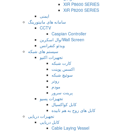
XIR P8600 SERIES
XiR P8200 SERIES
ایمنی
سامانه های مانیتورینگ
CCTV
Caspian Controller
وال اسکرین/Wall Screen
ویدئو کنفرانس
سیستم های شبکه
تجهیزات اکتیو
کارت شبکه
اکسس پوینت
سوئیچ شبکه
روتر
مودم
پرینت سرور
تجهیزات پسیو
کابل کواکسیال
کابل های زوج به هم تابیده
تجهیزات دریایی
کابل دریایی
Cable Laying Vessel