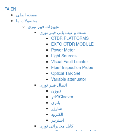
FA
EN
صفحه اصلی
محصولات ما
تجهیزات فیبر نوری
تست و عیب یابی فیبر نوری
OTDR PLATFORMS
EXFO OTDR MODULE
Power Meter
Light Sources
Visual Fault Locator
Fiber Inspection Probe
Optical Talk Set
Variable attenuator
اتصال فیبر نوری
فیوژن
کاتر/Cleaver
باتری
شارژر
الکترود
استریپز
کابل مخابراتی نوری