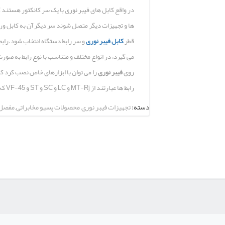
در واقع کابل های فیبر نوری با یک سر کانکتور هستند 
ها و تجهیزات دیگر متصل شوند سر دیگر آن به کابل ور
قطر
کابل فیبر نوری
و سر رابط دستگاه انتخاب شود.رابط
می گیرد، در انواع مختلف و متناسب با نوع رابط به صورت 
روی
فیبر نوری
را می توان با ابزارهای خاص نصب کرد که ا
رابط ها عبارتند از MT-Rj و LC و SC و ST و VF-45 که به دو تک حالته و یا چند حالته نیز تقسیم می شوند.
دسته:
تجهیزات فیبر نوری
,
محصولات پسیو مخابراتی
,
مفصل 