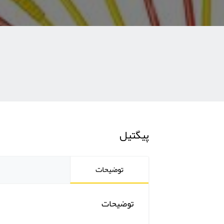
پیگتیل
توضیحات
توضیحات