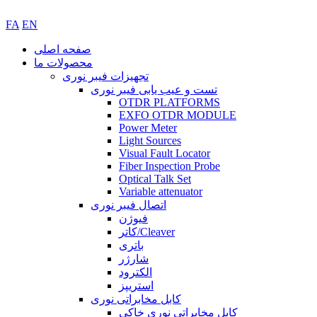
FA
EN
صفحه اصلی
محصولات ما
تجهیزات فیبر نوری
تست و عیب یابی فیبر نوری
OTDR PLATFORMS
EXFO OTDR MODULE
Power Meter
Light Sources
Visual Fault Locator
Fiber Inspection Probe
Optical Talk Set
Variable attenuator
اتصال فیبر نوری
فیوژن
کاتر/Cleaver
باتری
شارژر
الکترود
استریپز
کابل مخابراتی نوری
کابل مخابراتی نوری خاکی