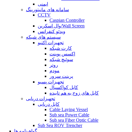
ایمنی
سامانه های مانیتورینگ
CCTV
Caspian Controller
وال اسکرین/Wall Screen
ویدئو کنفرانس
سیستم های شبکه
تجهیزات اکتیو
کارت شبکه
اکسس پوینت
سوئیچ شبکه
روتر
مودم
پرینت سرور
تجهیزات پسیو
کابل کواکسیال
کابل های زوج به هم تابیده
تجهیزات دریایی
کابل دریایی
Cable Laying Vessel
Sub sea Power Cable
Sub sea Fiber Optic Cable
Sub Sea ROV Trencher
گواهینامه ها