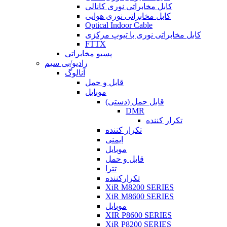
کابل مخابراتی نوری کانالی
کابل مخابراتی نوری هوایی
Optical Indoor Cable
کابل مخابراتی نوری با تیوپ مرکزی
FTTX
پسیو مخابراتی
رادیو/بی سیم
آنالوگ
قابل و حمل
موبایل
قابل حمل (دستی)
DMR
تکرار کننده
تکرار کننده
ایمنی
موبایل
قابل و حمل
تترا
تکرارکننده
XiR M8200 SERIES
XiR M8600 SERIES
موبایل
XIR P8600 SERIES
XiR P8200 SERIES