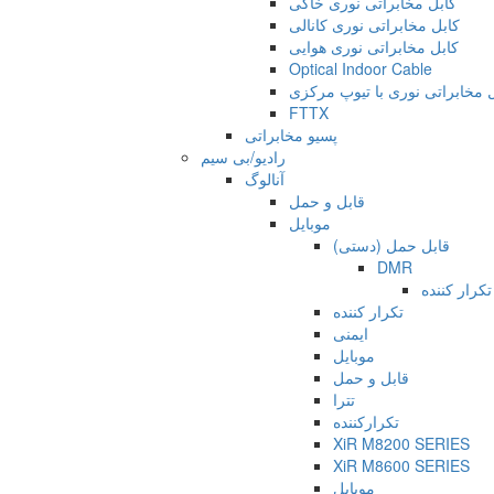
کابل مخابراتی نوری خاکی
کابل مخابراتی نوری کانالی
کابل مخابراتی نوری هوایی
Optical Indoor Cable
 مخابراتی نوری با تیوپ مرکزی
FTTX
پسیو مخابراتی
رادیو/بی سیم
آنالوگ
قابل و حمل
موبایل
قابل حمل (دستی)
DMR
تکرار کننده
تکرار کننده
ایمنی
موبایل
قابل و حمل
تترا
تکرارکننده
XiR M8200 SERIES
XiR M8600 SERIES
موبایل