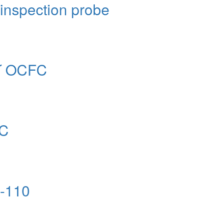
inspection probe
کابل نوری کانالی ژله فیلد OCFC
کابل 
منبع یا سورس 