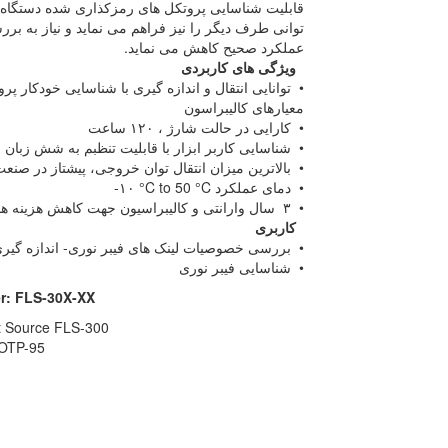
قابلیت شناسایی پروتکل های رمزکذاری شده دستگاه ع
توانی طرف دیگر را نیز فراهم می نماید و نیاز به بر
عملکرد صحیح کاهش می نماید.
ویژگی های کاربردی
• توانایی انتقال و اندازه گیری با شناسایی خودکار 
معیارهای کالیبراسون
• کارایی در حالت شارژ ،
۱۲۰
ساعت
• شناسایی کاربر ابزار با قابلیت تنظبم به شش زبان
• بالاترین میزان انتقال توان خروجی، پیشتاز در ص
• دمای عملکرد
-۱۰ °C to 50 °C
•
۳
سال وارانتی و کالیبراسیون جهت کاهش هزینه ه
کاربری
• بررسی خصوصیات لینک های فیبر نوری- اندازه گیر
• شناسایی فیبر نوری
r: FLS-30X-XX
ht Source FLS-300
FOTP-95