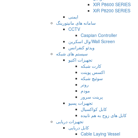
XIR P8600 SERIES
XiR P8200 SERIES
ایمنی
سامانه های مانیتورینگ
CCTV
Caspian Controller
وال اسکرین/Wall Screen
ویدئو کنفرانس
سیستم های شبکه
تجهیزات اکتیو
کارت شبکه
اکسس پوینت
سوئیچ شبکه
روتر
مودم
پرینت سرور
تجهیزات پسیو
کابل کواکسیال
کابل های زوج به هم تابیده
تجهیزات دریایی
کابل دریایی
Cable Laying Vessel