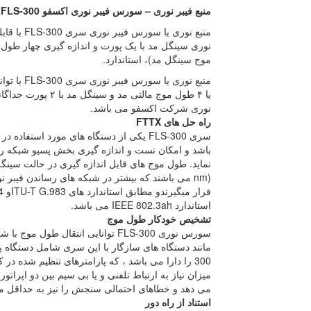
منبع فیبر نوری – سورس فیبر نوری اکسفو FLS-300
منبع نوری 
نوری سینگل مد با یک پورت و اندازه گیری چهار طول
موج سینگل مد)، استاندارد.
منبع نوری یا سورس فیبر نوری سری
FLS-300
با توا
یا
۴
طول موج مالتی مد و سینگل مد با
۲
پورت جداگانه
نوری شرکت اکسفو می باشد.
راه حل های
FTTX
سری
FLS-300
یکی از دستگاه های مورد استفاده در
باشد و امکان تست و اندازه گیری بخش پسیو شبکه را ب
نماید. طول موج های قابل اندازه گیری در حالت سی
nm)
می باشند که بیشتر در شبکه های رساندن فیبر نو
قرار میگیرندو مطابق استاندارد های
ITU-T G.983
و
4
استاندارد
IEEE 802.3ah
می باشد.
تشخیص خودکار طول موج
سورس نوری
FLS-300
توانایی انتقال طول موج با 
مانند دستگاه های سازگار با این سری شامل دستگاه پ
300
را دارا می باشد ، که پارامترهای تنظیم شده در 
میزان نیاز به ارتباط تلفنی و یا بی سیم بین دو اپرا
می دهد و خطاهای احتمالی سنجش را نیز به حداقل م
استناد از راه دور