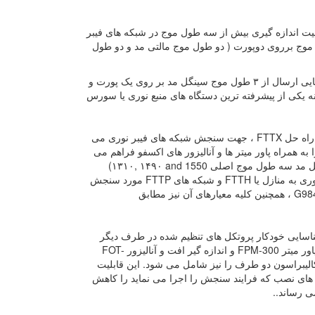
یا سورس فیبر نوری سری FLS-300 با قابلیت اندازه گیری بیش از سه طول موج در شبکه های فیبر
 موج برروی دوپورت ( دو طول موج مالتی مد و دو طول
نایی ارسال از
۳
طول موج سینگل مد بر روی یک پورت و
 یکی از پیشرفته ترین دستگاه های منبع نوری یا سورس
 راه حل
FTTX
، جهت سنجش شبکه های فیبر نوری می
ه همراه پاور میتر ها و آنالیزور های اکسفو فراهم می
نگل مد سه طول موج اصلی
(۱۳۱۰, ۱۴۹۰ and 1550
ری به منازل یا
FTTH
و شبکه های
FTTP
مورد سنجش
G98
، همچنین کلیه معیارهای آن نیز مطابق
شناسایی خودکار پروتکل های تنظیم شده در طرف دیگر
اور میتر
FPM-300
و اندازه گیر افت و آنالیزور
FOT-
کالیبراسون دو طرف را نیز شامل می شود. این قابلیت
تور های نصب که فرایند سنجش را اجرا می نماید را کاهش
ی رساند..