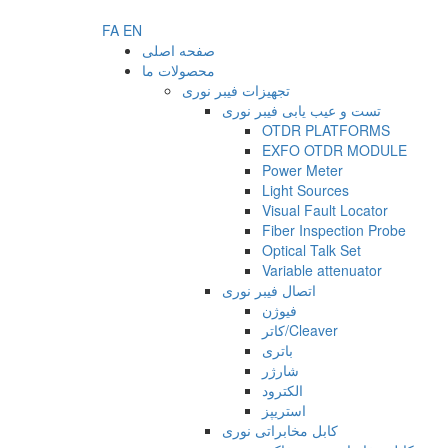
FA
EN
صفحه اصلی
محصولات ما
تجهیزات فیبر نوری
تست و عیب یابی فیبر نوری
OTDR PLATFORMS
EXFO OTDR MODULE
Power Meter
Light Sources
Visual Fault Locator
Fiber Inspection Probe
Optical Talk Set
Variable attenuator
اتصال فیبر نوری
فیوژن
کاتر/Cleaver
باتری
شارژر
الکترود
استریپز
کابل مخابراتی نوری