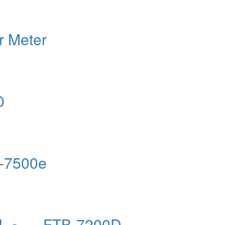
 Meter
من
ماژول OTDR سری 
ماژول OTDR LAN/WAN سری FTB-7200D