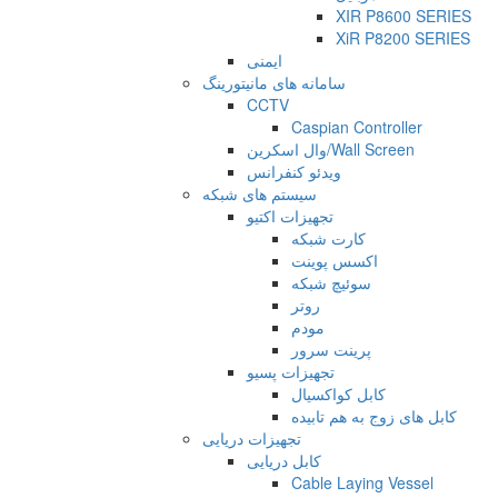
XIR P8600 SERIES
XiR P8200 SERIES
ایمنی
سامانه های مانیتورینگ
CCTV
Caspian Controller
وال اسکرین/Wall Screen
ویدئو کنفرانس
سیستم های شبکه
تجهیزات اکتیو
کارت شبکه
اکسس پوینت
سوئیچ شبکه
روتر
مودم
پرینت سرور
تجهیزات پسیو
کابل کواکسیال
کابل های زوج به هم تابیده
تجهیزات دریایی
کابل دریایی
Cable Laying Vessel