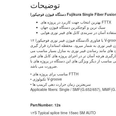
توضیحات
را Fujikura Single Fiber Fusion Splicer 12S
بهترین انتخاب جهت کاربرد در پروژه های FTTX
سبک ترین و کوچکترین دستگاه فیوژن جهان
تفاده آسان در سربندی کابل های فیبر نوری هوایی
دستگاه فیوژن فیبر نوری فوجیکورا ۱۲S با فناوری V-groove و کارکرد با سیستم دومحور در اندازه ای بسیار
ه های فیوژن فیبر نوری به شمار میرود. محفظه استاندارد قرار گیری
رد های مانند رساندن فیبر نوری به منازل بسیار مناسب می
ارگیری هرچه آسان تر در اجرای پروژه های کابل های فیبر
ی مناسب از دیگر ویژگی های این دستگاه در پروژه های با
ضرورت می باشد.
• مناسب برای پروژه های FTTH
• تکنولوژی V-groove
• سریعترین زمان حرارت دهی کریمپ ها
Applicable fibers: Single / SMF(G.652/657), MMF(
Part/Number: 12s
۱۲S Typical splice time 15sec SM AUTO