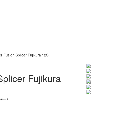
er Fusion Splicer Fujikura 12S
plicer Fujikura
دسته: