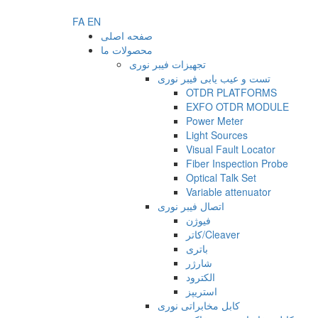
FA
EN
صفحه اصلی
محصولات ما
تجهیزات فیبر نوری
تست و عیب یابی فیبر نوری
OTDR PLATFORMS
EXFO OTDR MODULE
Power Meter
Light Sources
Visual Fault Locator
Fiber Inspection Probe
Optical Talk Set
Variable attenuator
اتصال فیبر نوری
فیوژن
کاتر/Cleaver
باتری
شارژر
الکترود
استریپز
کابل مخابراتی نوری