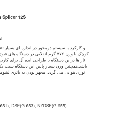
دستگاه فیوژن فوجیکو
اس
کوچک با وزن ۷۷۶ گرم انقلابی در دستگا
تار ها دراین دستگاه با طراحی ایده آل برای کارب
باشد.همچنین وزن بسیار پایین این دستگاه سبب بک
نوری هوایی می گردد. مجهز بودن به باتری لیتیوم
G.651), DSF(G.653), NZDSF(G.655)