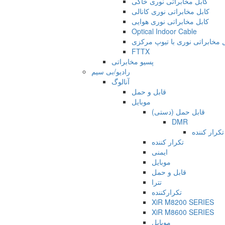
کابل مخابراتی نوری خاکی
کابل مخابراتی نوری کانالی
کابل مخابراتی نوری هوایی
Optical Indoor Cable
 مخابراتی نوری با تیوپ مرکزی
FTTX
پسیو مخابراتی
رادیو/بی سیم
آنالوگ
قابل و حمل
موبایل
قابل حمل (دستی)
DMR
تکرار کننده
تکرار کننده
ایمنی
موبایل
قابل و حمل
تترا
تکرارکننده
XiR M8200 SERIES
XiR M8600 SERIES
موبایل