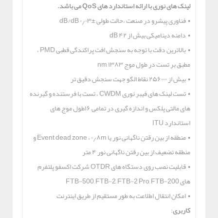
لینک های نوری با ارائه استاندارد های
QoS
می باشد.
• فناوری پیشرو در صنعت ،حالت طولی ±۰٫۰۳ dB/dB
• دامنه دینامیکی بیش از ۴۲ dB
• بالاترین دقت با توجه به سنجش افت پراکندگی قطبی PMD ،
مطبق بر تست در طول موج ۱۳۸۳ nm
• بیش از ۲۵۶۰۰۰ نقاط الگو جهت سنجش دقیق تر
• تست لینک های فیبر نوری CWDM ، تست با فرستنده و گیرنده
های مالتی پلکس و اندازه گیری در تمامی ۱۶طول موج های
استاندارد ITU
• منطقه از بین رقتن ناگهانی نور یا Event dead zone ، ۰٫۸m و
منطقه تضعیف از بین رقتن ناگهانی نور ۴ متر
• قابلیت نصب روی دستگاه های OTDR شرکت اکسفو پلتفرم
های FTB-500, FTB-2, FTB-2 Pro, FTB-200
• امکان انتقال اطلاعت به طور مستقیم از طریق اینترنت
کاربری
: