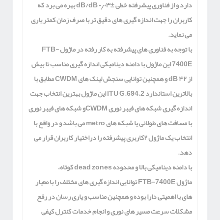
دارد و از فناوری پیشرفته خطی
±۰٫۰۳ dB/dB
بهره می برد که
کاربران را جهت اندازه گیری های دقیق تر با صرف زمان کمتر یاری
می نماید.
با توجه به فناوری های پیشرفته به کار رفته در ماژول
FTB-
7400E
این ماژول با دامنه دینامیکی اندازه گیری مناسب تا بیش
از
۴۲ dB
و همچنین توانایی سنجش لینک های
CWDM
مطابق با
بالاترین استاندارد
ITU G.694.2
این ماژول بهترین انتخاب جهت
اندازه گیری شبکه های فیبر نوری
CWDM
و شبکه های فیبر نوری
با مسافت های طولانی یا شبکه های
metro
می باشد و در واقع با
انتخاب یک ماژول
۲
کاربری پیشرفته را دراختیار کاربران قرار می
دهد.
با دامنه دینامیکی بالا و محدوده
dead zones
کوتاه،
ماژول
FTB-7400E
توانایی اندازه گیری های مختلف را با معیار
های با اهمیتی دارا بوده و همچنین مناسب و یاری رسان در رفع
مشکلات سرعت مسیر های نوری و انجام خدمات کنترل کیفی