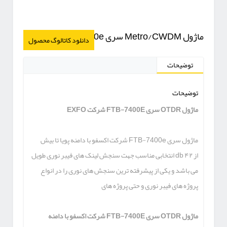
ماژول Metro/CWDM سری FTB-7400e
دانلود کاتالوگ محصول
توضیحات
توضیحات
ماژول OTDR سری FTB-7400E شرکت EXFO
ماژول سری FTB-7400e شرکت اکسفو با دامنه پویا تا بیش
از ۴۲ db انتخابی مناسب جهت سنجش لینک های فیبر نوری طویل
می باشد و یکی از پیشرفته ترین سنجش های نوری را در انواع
پروژه های فیبر نوری و حتی پروژه های
ماژول
OTDR
سری
FTB-7400E
شرکت اکسفو با دامنه