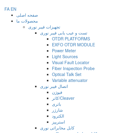
FA
EN
صفحه اصلی
محصولات ما
تجهیزات فیبر نوری
تست و عیب یابی فیبر نوری
OTDR PLATFORMS
EXFO OTDR MODULE
Power Meter
Light Sources
Visual Fault Locator
Fiber Inspection Probe
Optical Talk Set
Variable attenuator
اتصال فیبر نوری
فیوژن
کاتر/Cleaver
باتری
شارژر
الکترود
استریپز
کابل مخابراتی نوری