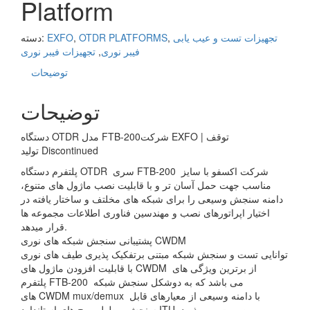
Platform
تجهیزات تست و عیب یابی
,
OTDR PLATFORMS
,
EXFO
دسته:
فیبر نوری
,
تجهیزات فیبر نوری
توضیحات
توضیحات
دستگاه OTDR مدل FTB-200شرکت EXFO | توقف
تولید Discontinued
پلتفرم دستگاه OTDR سری FTB-200 شرکت اکسفو با سایز
مناسب جهت حمل آسان تر و با قابلیت نصب ماژول های متنوع،
دامنه سنجش وسیعی را برای شبکه های مخلتف و ساختار یافته در
اختیار اپراتورهای نصب و مهندسین فناوری اطلاعات مجموعه ها
قرار میدهد.
پشتیبانی سنجش شبکه های نوری CWDM
توانایی تست و سنجش شبکه مبتنی برتفکیک پذیری طیف های نوری
با قابلیت افزودن ماژول های CWDM از برترین ویژگی های
پلتفرم FTB-200 می باشد که به دوشکل سنجش شبکه
های CWDM mux/demux با دامنه وسیعی از معیارهای قابل
سنجش و طول موج های استاندارد ITU صورت می پذیرد.