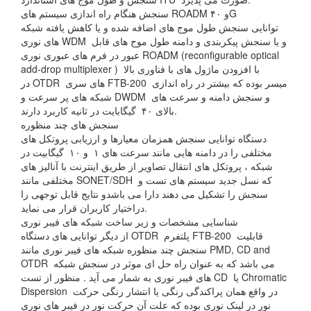
سنجش هنگام راه اندازی سیستم های ROADM و ۴۰G
توانایی سنجش طول موج های اضافه شده و یا کاهش یافته شبکه
های نوری WDM و یا سنجش پیکربندی و دامنه طول موج های قابل
عبور در فرم های عبوری نوری ROADM (reconfigurable optical
add-drop multiplexer ) با افزودن ماژول های با فناوری بالا
در OTDR های سری FTB-200 میسر بوده که بیشتر در راه اندازی
شبکه های پر سرعت و DWDM و سنجش دامنه و سرعت های
بالای ۴۰ گیگابایت در ثانیه کاربرد دارند.
سنجش های چند منظوره
دستگاه توانایی سنجش همزمان معیارها و ارزیابی پروتکل های
مختلفی را در دامنه هایی مانند سرعت های ۱ و ۱۰ گیگابیت در
شبکه ، پروتکل های انتقال تصاویر از طریق اینترنت با آنالیز های
مختلفی مانند SONET/SDH که نسل جدید سیستم های تست و
سنجش را تشکیل می دهند دارا می باشدو نتایج قابل توجهی را
دراختیار کاربران قرار می نماید.
شناسایی مشخصات و زیر ساخت شبکه های فیبر نوری
از دیگر توانایی های دستگاه OTDR پلتفرم FTB-200 قابلیت
سنجش چند منظوره شبکه های فیبر نوری مانند PMD, CD and
OTDR می باشد که به عنوان راه حل ای موثر در سنجش شبکه
های فیبر نوری به شمار می آید . منظور از تست CD یا Chromatic
Dispersion در واقع همان پراکندگی رنگی یا انتشار رنگی حرکت
نور در لینک نوری بوده که علت آن حرکت نور در فیبر های نوری