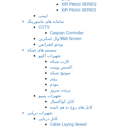
XIR P8600 SERIES
XiR P8200 SERIES
ایمنی
سامانه های مانیتورینگ
CCTV
Caspian Controller
وال اسکرین/Wall Screen
ویدئو کنفرانس
سیستم های شبکه
تجهیزات اکتیو
کارت شبکه
اکسس پوینت
سوئیچ شبکه
روتر
مودم
پرینت سرور
تجهیزات پسیو
کابل کواکسیال
کابل های زوج به هم تابیده
تجهیزات دریایی
کابل دریایی
Cable Laying Vessel