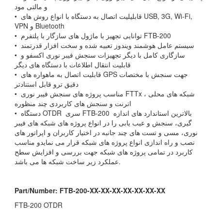
و مالتی مود
• قابلیلیت اتصال به دستگاه با انواع روش های USB, 3G, Wi-Fi,
VPN و Bluetooth
• توانایی تجهیز با ماژول های سازگار با پلتفرم FTB-200
• سیستم عامل هوشمند ویندوز تعبیه شده و سخت افزار قدرتمند
• سازگاری کامل با دیگر تجهیزات سنجش فیبر نوری اکسفو و
قابلیت انتقال اطلاعات با دستگاه های دیگر
• قابلیت اتصال به ماهواره های GPS جهت سنجش با مختصات
دقیق ترو قابل استنادتر
• مناسب پروژه های سنجش فیبر نوری FTTx ، شبکه های محلی
اترنت و سنجش های کاربردی چند منظوره
• دستگاه OTDR سری FTB-200 بالاترین استاندارد های اندازه
گیری، سنجش و عیب یابی را در انواع پروژه های شبکه های فیبر
نوری، مسی و تست های چند جانبه در اختیار کاربران و اپراتور های
نصب و راه اندازی انواع پروژه های شبکه قرار می نمایدو مناسب
کاربرد در تمامی پروژه های شبکه جهت بررسی و افزایش سطح
عملکرد زیر ساخت شبکه ها می باشد.
Part/Number: FTB-200-XX-XX-XX-XX-XX-XX-XX
FTB-200 OTDR