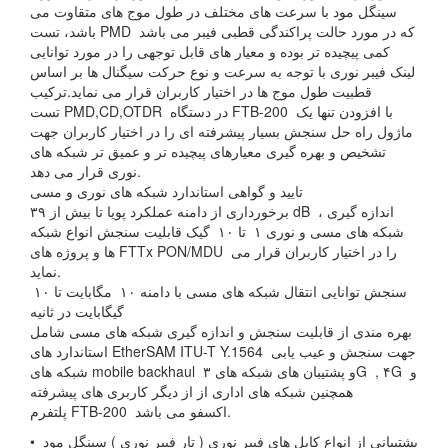
سینگل مود با سرعت های مختلف در طول موج های متقاوت می
باشد، تست PMD که در مورد حالت پراکندگی قطبی فیبر می باشد
کمی پیچیده تر بوده و معیار های قابل توجهی را در مورد توانایی
لینک فیبر نوری با توجه به سرعت و نوع حرکت سیگنال ها بر اساس
قطبیت طول موج ها در اختیار کاربران قرار می نماید.ترکیب
تست PMD,CD,OTDR در دستگاه FTB-200 با افزودن تنها یک
ماژول راه حل سنجش بسیار پیشرفته ای را در اختیار کاربران جهت
تشخیص و بهره گیری معیارهای پیچیده تر و عمیق تر شبکه های
نوری قرار می دهد.
تایید و گواهی استاندارد شبکه های نوری و مسی
برخورداری از دامنه عملکرد پویا تا بیش از ۳۹ dB ، اندازه گیری
شبکه های مسی و نوری ۱ تا ۱۰ گیک قابلیت سنجش انواع شبکه
ها و پروژه های FTTx PON/MDU را در اختیار کاربران قرار می
نماید.
سنجش توانایی انتقال شبکه های مسی با دامنه ۱۰ مگابایت تا ۱۰
گیگابایت در ثانیه
بهره مندی از قابلیت سنجش و اندازه گیری شبکه های مسی شامل
استاندارد های EtherSAM ITU-T Y.1564 جهت سنجش و عیب یابی
شبکه های mobile backhaul و پشتیبان های شبکه های ۳G , ۴G و
همچنین شبکه های اداری از از دیگر کاربری های پیشرفته
پلتفرم FTB-200 اکسفو می باشد.
• پشتیبانی از انواع کابل های فیبر نوری ( تار فیبر نوری ) سینگل مود