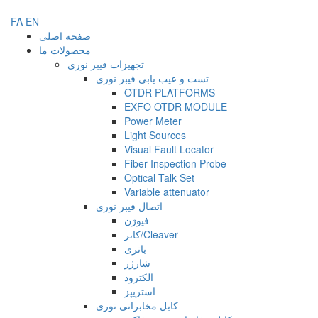
FA
EN
صفحه اصلی
محصولات ما
تجهیزات فیبر نوری
تست و عیب یابی فیبر نوری
OTDR PLATFORMS
EXFO OTDR MODULE
Power Meter
Light Sources
Visual Fault Locator
Fiber Inspection Probe
Optical Talk Set
Variable attenuator
اتصال فیبر نوری
فیوژن
کاتر/Cleaver
باتری
شارژر
الکترود
استریپز
کابل مخابراتی نوری