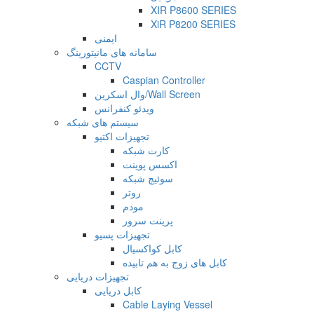
XIR P8600 SERIES
XiR P8200 SERIES
ایمنی
سامانه های مانیتورینگ
CCTV
Caspian Controller
وال اسکرین/Wall Screen
ویدئو کنفرانس
سیستم های شبکه
تجهیزات اکتیو
کارت شبکه
اکسس پوینت
سوئیچ شبکه
روتر
مودم
پرینت سرور
تجهیزات پسیو
کابل کواکسیال
کابل های زوج به هم تابیده
تجهیزات دریایی
کابل دریایی
Cable Laying Vessel