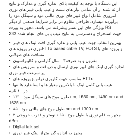
این دستگاه با توجه به کیفیت بالای اندازه گیری و مدارک و نتایج
ارائه شده از آن تمامی نیاز های تست و عیب یابی فیبر های نوری
امروزی شامل انواع فیبر های نوری مالتی مود و سینگل مود را
برآورده میسازد. طراحی مقاوم در برابر شرایط صنعتی از دیگر
ویژگی های این تستر پیشرفته می باشد. مجهز به پورت RS-
232 جهت استخراج و دسترسی به نتایج عیب یابی های انجام شده
• بهترین انتخاب جهت عیب یابی واندازه گیری افت لینک های فیبر
نوری در پروژه هایFTTx-based cable TV, POTS و پروژه های با
مسافت های طولانی
• مقرون و به صرفه۳ سال گارانتی و کالیبراسیون
• اندازه گیری لینک های فیبر نوری ارسال و دریافت و سرویس های
پر سرعت فیبر نوری
• مناسب جهت کاربری درانواع پروژه های FTTx
• عیب یابی کامل لینک با بالاترین معیار ها و استاندارد ها تنها
در ۱۰ ثانیه
• طول موج های سینگل مود ۱۳۱۰ nm, 1550 nm, 1490 nm and
1625 nm
• طول موج های مالتی مود ۸۵۰ nm and 1300 nm
• مجهز به قلم نوری با طول موج ۶۵۰ نانومتر و قدرت خروجی ۳
dBm
• Digital talk set
• مجهز به اندازه گیر متراژ لینک فیبر نوری