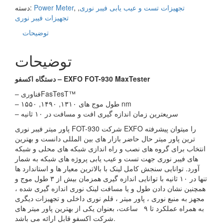
تجهیزات تست و عیب یابی فیبر نوری
,
,
Power Meter
دسته:
تجهیزات فیبر نوری
توضیحات
توضیحات
EXFO FOT-930 MaxTester
دستگاه اکسفو –
– فناوریFasTesT™
– طول موج های ۱۳۱۰, ۱۴۹۰, ۱۵۵۰ nm
– سریعترین زمان اندازه گیری افت و مسافت در ۱۰ ثانیه
پاور میتر فیبر نوری FOT-930 شرکت EXFO را میتوان پیشرفته
ترین پاور میتر حال حاضر بازار های بین المللی دانست و بهترین
انتخاب برای گروه های نصب و راه اندازی شبکه های محلی و شبکه
های فیبر نوری جهت تست و عیب یابی پروژه های شبکه به شمار
آورد. توانایی سنجش کامل لینک با بالاترین معیار ها و استاندارد ها
تنها در ۱۰ ثانیه با توانایی اندازه گیری همزمان بیش از ۳ طول موج و
همچنین نشان دادن طول و یا مسافت لینک نوری اندازه گیری شده ،
مجهز به منبع نوری ، پاور میتر ، قلم نوری داخلی و تجهیزات دیگری
به همراه عملکرد تا ۹ ساعت، بعنوان یکی از بهترین پاور میتر های
شرکت اکسفو قابل ارائه می باشد.