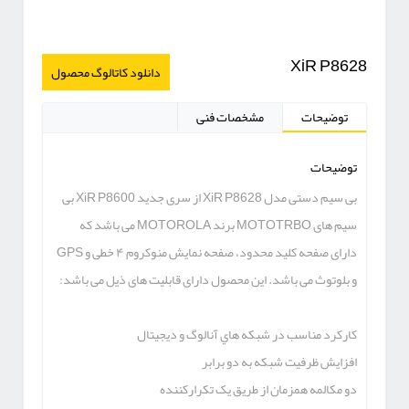
XiR P8628
دانلود کاتالوگ محصول
توضیحات
مشخصات فنی
توضیحات
بی سیم دستی مدل XiR P8628 از سری جدید XiR P8600 بی
سیم های MOTOTRBO برند MOTOROLA می باشد که
دارای صفحه کلید محدود، صفحه نمایش منوکروم ۴ خطی و GPS
و بلوتوث می باشد. این محصول دارای قابلیت های ذیل می باشد:
كاركرد مناسب در شبكه هاي آنالوگ و ديجيتال
افزايش ظرفيت شبكه به دو برابر
دو مكالمه همزمان از طريق یک تكراركننده