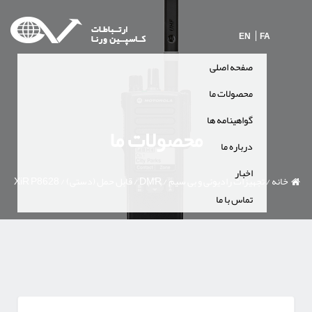
EN
FA
صفحه اصلی
محصولات ما
گواهینامه ها
محصولات ما
درباره ما
اخبار
خانه
/
تجهیزات رادیوئی و بی سیم
/
DMR
/
قابل حمل (دستی)
/
XiR P8628
تماس با ما