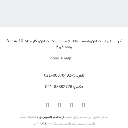
آدرس:
تهران، خیابان ولیعصر، بالاتر از میدان ونک، خیابان نگار، پلاک 10، طبقه 3،
واحد 5 و 6
google map
تلفن:
3-88878492-021
فکس:
88882776-021
تمامی حقوق این سایت برای سایت
ارتباطات کاسپین ورنا
محفوظ است.
طراحی وب سایت
و
طراحی سایت
توسط
زفره مدیا