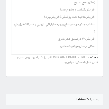
زمان پاسخ سريع
افزایش كيفيت و وضوح صدا
افزایش ناحیه تحت پوشش (افزایش برد)
عملكرد بهتر در محيطهاي پيچيده (‌باراني – نويزي و خطرناك فيزيكي
)
افزايش ۴۰ درصدي عمر باتري
امکان ارسال موقعیت مکانی
دسته:
XIR P8600 SERIES
,
DMR
,
تجهیزات رادیوئی و بی سیم
,
قابل حمل (دستی)
,
موتورولا
محصولات مشابه