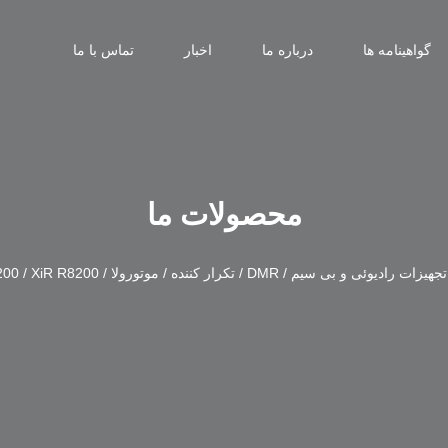
گواهینامه ها
درباره ما
اخبار
تماس با ما
محصولات ما
تجهیزات رادیوئی و بی سیم
/
DMR
/
تکرار کننده
/
موتورولا
/
XiR R8200
/
200