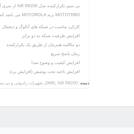
MOTOTRBO برند MOTOROLA می باشد که دارای قابلیت های ذیل می باشد:
كاركرد مناسب در شبكه هاي آنالوگ و ديجيتال
افزايش ظرفيت شبكه به دو برابر
دو مكالمه همزمان از طريق یک تكراركننده
زمان پاسخ سريع
افزایش كيفيت و وضوح صدا
افزایش ناحیه تحت پوشش (افزایش برد)
دسته:
XiR R8200
,
DMR
,
تجهیزات رادیوئی و بی سی