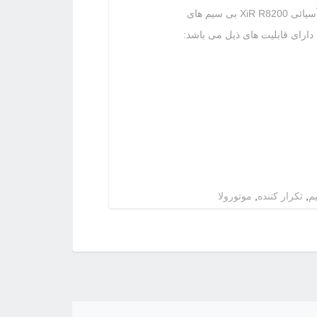
بی سیم تکرارکننده مدل XiR R8200 از سری آسیائی XiR R8200 بی سیم های
م
,
تکرار کننده
,
موتورولا