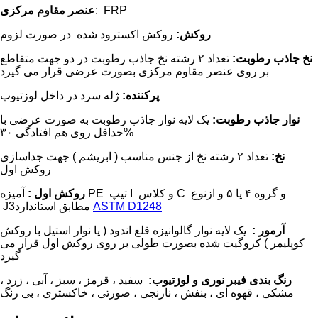
: FRP
عنصر مقاوم مرکزی
روکش:
روکش اکسترود شده در صورت لزوم
نخ جاذب رطوبت:
تعداد ۲ رشته نخ جاذب رطوبت در دو جهت متقاطع
بر روی عنصر مقاوم مرکزی بصورت عرضی قرار می گیرد
پرکننده:
ژله سرد در داخل لوزتیوپ
نوار جاذب رطوبت:
یک لایه نوار جاذب رطوبت به صورت عرضی با
حداقل روی هم افتادگی ۳۰%
نخ:
تعداد ۲ رشته نخ از جنس مناسب ( ابریشم ) جهت جداسازی
روکش اول
روکش اول :
آمیزه PE تیپ I و کلاس C و گروه ۴ یا ۵ و ازنوع
ASTM D1248
J3مطابق استاندارد
آرمور :
یک لایه نوار گالوانیزه قلع اندود ( یا نوار استیل با روکش
کوپلیمر ) کروگیت شده بصورت طولی بر روی روکش اول قرار می
گیرد
رنگ بندی فیبر نوری و لوزتیوب:
سفید ، قرمز ، سبز ، آبی ، زرد ،
مشکی ، قهوه ای ، بنفش ، نارنجی ، صورتی ، خاکستری ، بی رنگ