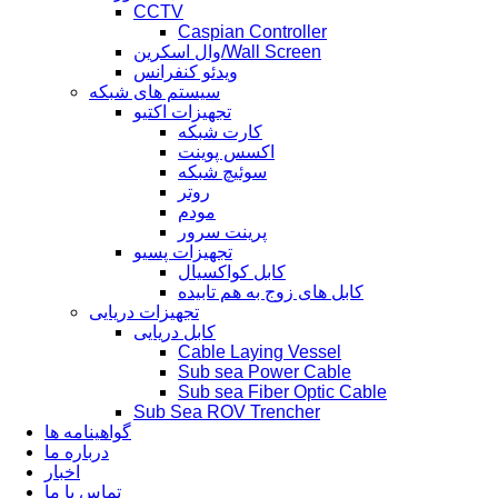
CCTV
Caspian Controller
وال اسکرین/Wall Screen
ویدئو کنفرانس
سیستم های شبکه
تجهیزات اکتیو
کارت شبکه
اکسس پوینت
سوئیچ شبکه
روتر
مودم
پرینت سرور
تجهیزات پسیو
کابل کواکسیال
کابل های زوج به هم تابیده
تجهیزات دریایی
کابل دریایی
Cable Laying Vessel
Sub sea Power Cable
Sub sea Fiber Optic Cable
Sub Sea ROV Trencher
گواهینامه ها
درباره ما
اخبار
تماس با ما