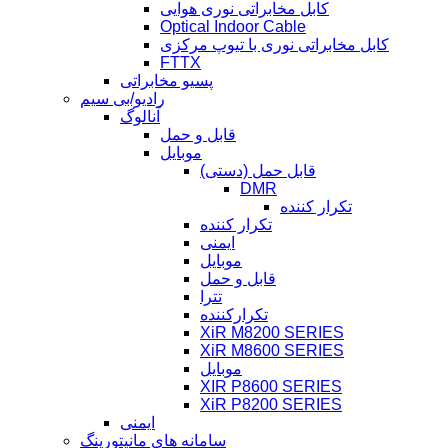
کابل مخابراتی نوری هوایی
Optical Indoor Cable
کابل مخابراتی نوری با تیوپ مرکزی
FTTX
پسیو مخابراتی
رادیو/بی سیم
آنالوگ
قابل و حمل
موبایل
قابل حمل (دستی)
DMR
تکرار کننده
تکرار کننده
ایمنی
موبایل
قابل و حمل
تترا
تکرارکننده
XiR M8200 SERIES
XiR M8600 SERIES
موبایل
XIR P8600 SERIES
XiR P8200 SERIES
ایمنی
سامانه های مانیتورینگ