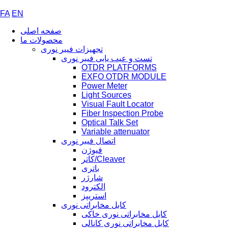
FA
EN
صفحه اصلی
محصولات ما
تجهیزات فیبر نوری
تست و عیب یابی فیبر نوری
OTDR PLATFORMS
EXFO OTDR MODULE
Power Meter
Light Sources
Visual Fault Locator
Fiber Inspection Probe
Optical Talk Set
Variable attenuator
اتصال فیبر نوری
فیوژن
کاتر/Cleaver
باتری
شارژر
الکترود
استریپز
کابل مخابراتی نوری
کابل مخابراتی نوری خاکی
کابل مخابراتی نوری کانالی