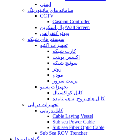
ایمنی
سامانه های مانیتورینگ
CCTV
Caspian Controller
وال اسکرین/Wall Screen
ویدئو کنفرانس
سیستم های شبکه
تجهیزات اکتیو
کارت شبکه
اکسس پوینت
سوئیچ شبکه
روتر
مودم
پرینت سرور
تجهیزات پسیو
کابل کواکسیال
کابل های زوج به هم تابیده
تجهیزات دریایی
کابل دریایی
Cable Laying Vessel
Sub sea Power Cable
Sub sea Fiber Optic Cable
Sub Sea ROV Trencher
گواهینامه ها