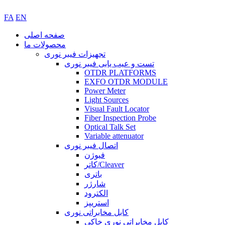
FA
EN
صفحه اصلی
محصولات ما
تجهیزات فیبر نوری
تست و عیب یابی فیبر نوری
OTDR PLATFORMS
EXFO OTDR MODULE
Power Meter
Light Sources
Visual Fault Locator
Fiber Inspection Probe
Optical Talk Set
Variable attenuator
اتصال فیبر نوری
فیوژن
کاتر/Cleaver
باتری
شارژر
الکترود
استریپز
کابل مخابراتی نوری
کابل مخابراتی نوری خاکی