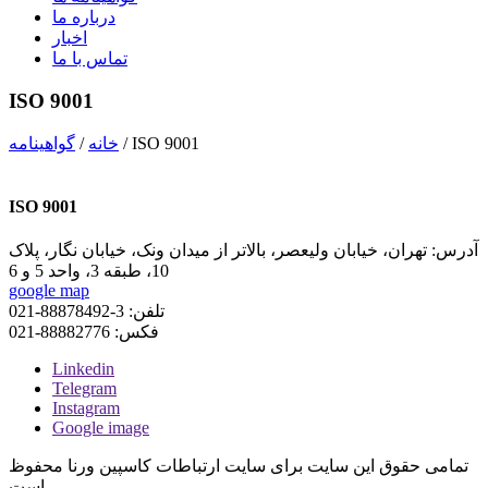
درباره ما
اخبار
تماس با ما
ISO 9001
ISO 9001
/
خانه
/
گواهینامه
ISO 9001
آدرس:
تهران، خیابان ولیعصر، بالاتر از میدان ونک، خیابان نگار، پلاک
10، طبقه 3، واحد 5 و 6
google map
تلفن:
3-88878492-021
فکس:
88882776-021
Linkedin
Telegram
Instagram
Google image
تمامی حقوق این سایت برای سایت
ارتباطات کاسپین ورنا
محفوظ
است.