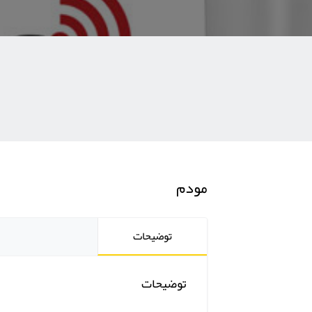
مودم
توضیحات
توضیحات