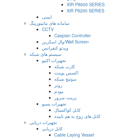
XIR P8600 SERIES
XiR P8200 SERIES
ایمنی
سامانه های مانیتورینگ
CCTV
Caspian Controller
وال اسکرین/Wall Screen
ویدئو کنفرانس
سیستم های شبکه
تجهیزات اکتیو
کارت شبکه
اکسس پوینت
سوئیچ شبکه
روتر
مودم
پرینت سرور
تجهیزات پسیو
کابل کواکسیال
کابل های زوج به هم تابیده
تجهیزات دریایی
کابل دریایی
Cable Laying Vessel