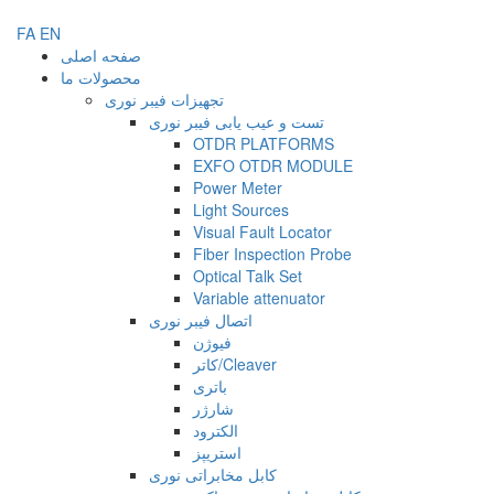
FA
EN
صفحه اصلی
محصولات ما
تجهیزات فیبر نوری
تست و عیب یابی فیبر نوری
OTDR PLATFORMS
EXFO OTDR MODULE
Power Meter
Light Sources
Visual Fault Locator
Fiber Inspection Probe
Optical Talk Set
Variable attenuator
اتصال فیبر نوری
فیوژن
کاتر/Cleaver
باتری
شارژر
الکترود
استریپز
کابل مخابراتی نوری