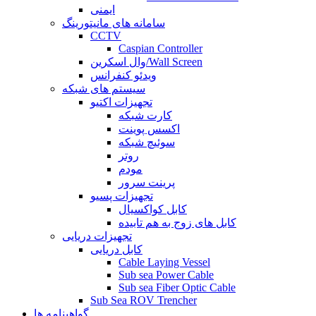
ایمنی
سامانه های مانیتورینگ
CCTV
Caspian Controller
وال اسکرین/Wall Screen
ویدئو کنفرانس
سیستم های شبکه
تجهیزات اکتیو
کارت شبکه
اکسس پوینت
سوئیچ شبکه
روتر
مودم
پرینت سرور
تجهیزات پسیو
کابل کواکسیال
کابل های زوج به هم تابیده
تجهیزات دریایی
کابل دریایی
Cable Laying Vessel
Sub sea Power Cable
Sub sea Fiber Optic Cable
Sub Sea ROV Trencher
گواهینامه ها