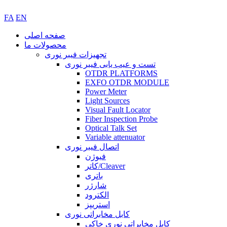
FA
EN
صفحه اصلی
محصولات ما
تجهیزات فیبر نوری
تست و عیب یابی فیبر نوری
OTDR PLATFORMS
EXFO OTDR MODULE
Power Meter
Light Sources
Visual Fault Locator
Fiber Inspection Probe
Optical Talk Set
Variable attenuator
اتصال فیبر نوری
فیوژن
کاتر/Cleaver
باتری
شارژر
الکترود
استریپز
کابل مخابراتی نوری
کابل مخابراتی نوری خاکی