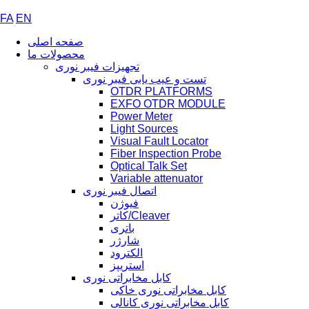
FA
EN
صفحه اصلی
محصولات ما
تجهیزات فیبر نوری
تست و عیب یابی فیبر نوری
OTDR PLATFORMS
EXFO OTDR MODULE
Power Meter
Light Sources
Visual Fault Locator
Fiber Inspection Probe
Optical Talk Set
Variable attenuator
اتصال فیبر نوری
فیوژن
کاتر/Cleaver
باتری
شارژر
الکترود
استریپز
کابل مخابراتی نوری
کابل مخابراتی نوری خاکی
کابل مخابراتی نوری کانالی