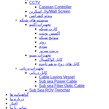
CCTV
Caspian Controller
وال اسکرین/Wall Screen
ویدئو کنفرانس
سیستم های شبکه
تجهیزات اکتیو
کارت شبکه
اکسس پوینت
سوئیچ شبکه
روتر
مودم
پرینت سرور
تجهیزات پسیو
کابل کواکسیال
کابل های زوج به هم تابیده
تجهیزات دریایی
کابل دریایی
Cable Laying Vessel
Sub sea Power Cable
Sub sea Fiber Optic Cable
Sub Sea ROV Trencher
گواهینامه ها
درباره ما
اخبار
تماس با ما