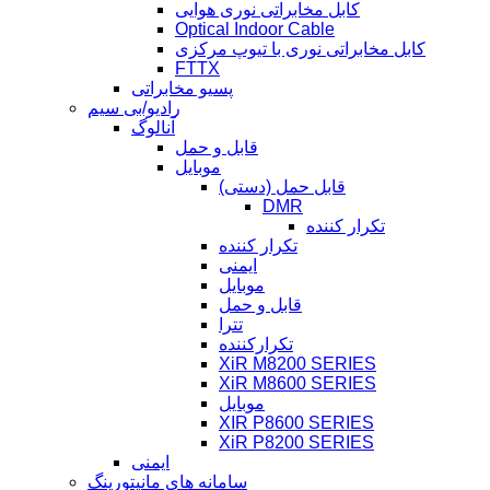
کابل مخابراتی نوری هوایی
Optical Indoor Cable
کابل مخابراتی نوری با تیوپ مرکزی
FTTX
پسیو مخابراتی
رادیو/بی سیم
آنالوگ
قابل و حمل
موبایل
قابل حمل (دستی)
DMR
تکرار کننده
تکرار کننده
ایمنی
موبایل
قابل و حمل
تترا
تکرارکننده
XiR M8200 SERIES
XiR M8600 SERIES
موبایل
XIR P8600 SERIES
XiR P8200 SERIES
ایمنی
سامانه های مانیتورینگ