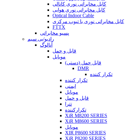
کابل مخابراتی نوری کانالی
کابل مخابراتی نوری هوایی
Optical Indoor Cable
کابل مخابراتی نوری با تیوپ مرکزی
FTTX
پسیو مخابراتی
رادیو/بی سیم
آنالوگ
قابل و حمل
موبایل
قابل حمل (دستی)
DMR
تکرار کننده
تکرار کننده
ایمنی
موبایل
قابل و حمل
تترا
تکرارکننده
XiR M8200 SERIES
XiR M8600 SERIES
موبایل
XIR P8600 SERIES
XiR P8200 SERIES