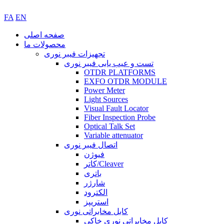
FA
EN
صفحه اصلی
محصولات ما
تجهیزات فیبر نوری
تست و عیب یابی فیبر نوری
OTDR PLATFORMS
EXFO OTDR MODULE
Power Meter
Light Sources
Visual Fault Locator
Fiber Inspection Probe
Optical Talk Set
Variable attenuator
اتصال فیبر نوری
فیوژن
کاتر/Cleaver
باتری
شارژر
الکترود
استریپز
کابل مخابراتی نوری
کابل مخابراتی نوری خاکی