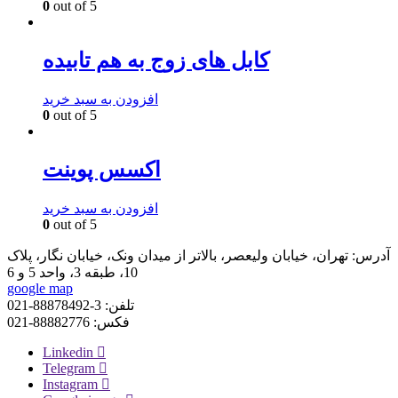
0
out of 5
کابل های زوج به هم تابیده
افزودن به سبد خرید
0
out of 5
اکسس پوینت
افزودن به سبد خرید
0
out of 5
آدرس:
تهران، خیابان ولیعصر، بالاتر از میدان ونک، خیابان نگار، پلاک
10، طبقه 3، واحد 5 و 6
google map
تلفن:
3-88878492-021
فکس:
88882776-021
Linkedin
Telegram
Instagram