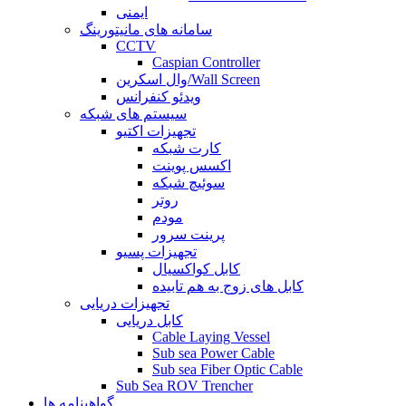
ایمنی
سامانه های مانیتورینگ
CCTV
Caspian Controller
وال اسکرین/Wall Screen
ویدئو کنفرانس
سیستم های شبکه
تجهیزات اکتیو
کارت شبکه
اکسس پوینت
سوئیچ شبکه
روتر
مودم
پرینت سرور
تجهیزات پسیو
کابل کواکسیال
کابل های زوج به هم تابیده
تجهیزات دریایی
کابل دریایی
Cable Laying Vessel
Sub sea Power Cable
Sub sea Fiber Optic Cable
Sub Sea ROV Trencher
گواهینامه ها