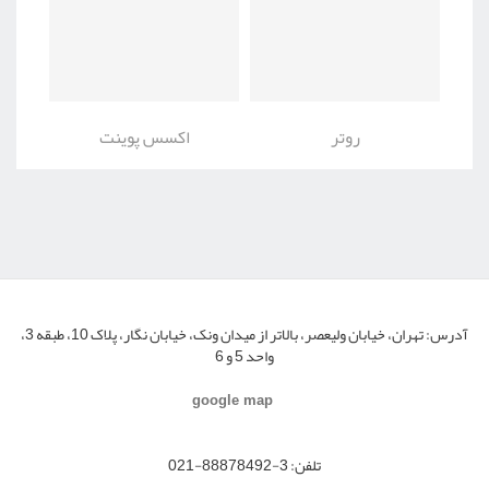
روتر
اکسس پوینت
آدرس:
تهران، خیابان ولیعصر، بالاتر از میدان ونک، خیابان نگار، پلاک 10، طبقه 3،
واحد 5 و 6
google map
تلفن:
3-88878492-021