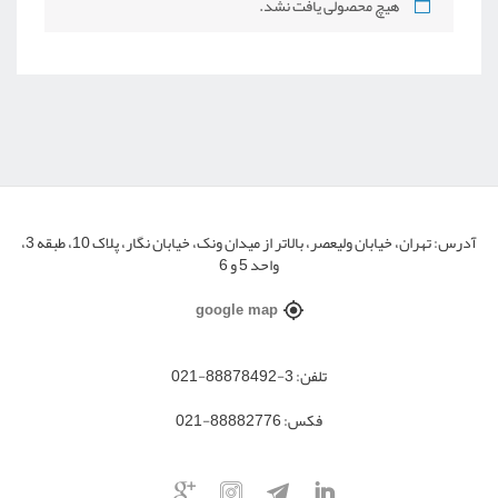
هیچ محصولی یافت نشد.
آدرس:
تهران، خیابان ولیعصر، بالاتر از میدان ونک، خیابان نگار، پلاک 10، طبقه 3،
واحد 5 و 6
google map
تلفن:
3-88878492-021
فکس:
88882776-021