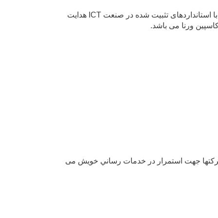
تعهد شرکت کاسپین ورنا برای ارائه محصولات و خدمات باکیفیت، این شرکت را به انتخاب محصولات و برندهای شناخته شده با استانداردهای تثبیت شده در صنعت ICT هدایت
اسپین ورنا می باشد.
شرکتها جهت استمرار در خدمات رساني خويش می