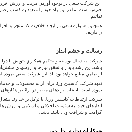
اين شرکت سعي در بوجود آوردن مزيت و ارزش افزوده همر
خويش است. ما در اين راه خود را متعهد به کسب رضايتمن
نمائيم.
همچنين همواره سعي در ايجاد خلاقيت که منجر به افز
را داريم.
رسالت و چشم انداز
شرکت به دنبال توسعه و تحکيم همکاري خويش با دولت
باشد. اين رشد پايدار با تحقق نيازها و ارزشهاي مشتر
از تمامي منابع خواهد بود. لذا اين شرکت سعي نموده است 
نموده است. انتخاب برندهای معتبر در ارائه راهکارها
شرکت ارتباطات کاسپین ورنا، با توکل بر خداوند متعا
اندازهاي خود، به شئونات اخلاقي و اسلامي و ارزش ه
کرامت و شرافت و… پايبند باشد.
همکاران تجاری خارجی