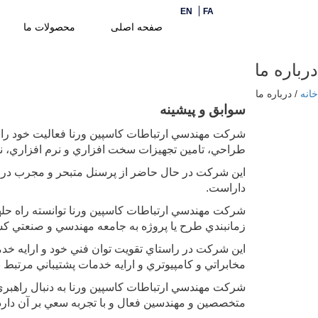
EN
FA
صفحه اصلی
محصولات ما
درباره ما
خانه
/
درباره ما
سوابق و پیشینه
طراحي، تامين تجهيزات سخت افزاري و نرم افزاري، نص
اين شرکت در حال حاضر از پرسنل متبحر و مجرب در زمي
داراست.
شرکت مهندسي ارتباطات کاسپین ورنا توانسته راه حله
زمانبندي طرح يا پروژه به جامعه مهندسي و صنعتي کش
اين شركت در راستاي تقويت توان فني خود و ارايه خدمات 
مخابراتي و كامپيوتري و ارايه خدمات پشتيباني مرتبط 
شرکت مهندسي ارتباطات کاسپین ورنا به دنبال راهبري
متخصصين و مهندسين فعال و با تجربه سعي بر آن دارد