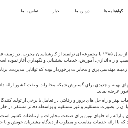
گواهینامه ها
درباره ما
اخبار
تماس با ما
شرکت مهندسي ارتباطات کاسپین ورنا فعاليت خود را از سال ۱۳۸۵ با مجموعه ای توانمند از
ب و راه اندازي، آموزش، خدمات پشتيباني و نگهداري آغاز نموده اس
نه مهندسي برق و مخابرات برخوردار بوده که توانايي مديريت، برنامه 
اي بهينه و جديدي براي گسترش شبکه مخابرات و نفت کشور ارائه داد
ور عرضه نمايد.
بهتر و راه حل هاي بروز و رقابتي در تعامل با برخي از توليد كنندگان 
با آن را بصورت مستقيم و غير مستقيم و بواسطه دفاتر مستقر در خارج 
 و ارائه راه حلهاي نوين براي صنعت مخابرات و ارتباطات کشور است
 که با ارائه خدمات مناسب و مطلوب از ديدگاه مشتريان خويش و با