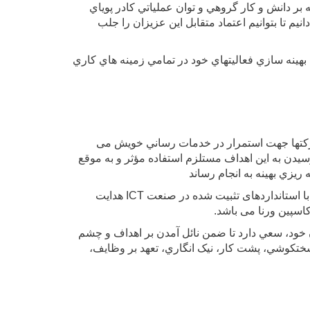
بر دانش و کار گروهي و توان عملياتي کادر پوياي
م تا بتوانيم اعتماد متقابل اين عزيزان را جلب
هينه سازي فعاليتهاي خود در تمامي زمينه هاي کاري
شرکتها جهت استمرار در خدمات رساني خويش می
سيدن به اين اهداف مستلزم استفاده مؤثر و به موقع
 ريزي بهينه به انجام رساند
تعهد شرکت کاسپین ورنا برای ارائه محصولات و خدمات باکیفیت، این شرکت را به انتخاب محصولات و برندهای شناخته شده با استانداردهای تثبیت شده در صنعت ICT هدایت
اسپین ورنا می باشد.
 خود، سعي دارد تا ضمن نائل آمدن بر اهداف و چشم
سختکوشي، پشت کار، نيک انگاري، تعهد بر وظايف،