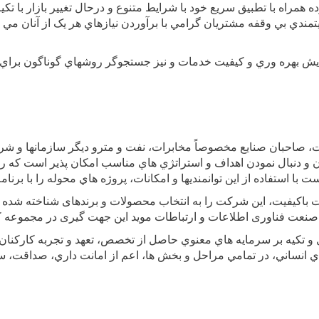
اه با تطبيق سريع خود با شرايط متنوع و درحال تغيير بازار با تکيه 
دي بي وقفه مشتريان گرامي با برآوردن نيازهاي هر يک از آنان مي داني
ايش بهره وري و کيفيت خدمات و نيز جستجوگر روشهاي گوناگون براي ب
، صاحبان صنايع مخصوصاً مخابرات، نفت و مترو ديگر سازمانها و 
يان و دنبال نمودن اهداف و استراتژي هاي مناسب امکان پذير است که ر
با استفاده از اين توانمنديها و امکانات، پروژه هاي محوله را با برنامه
ی صنعت فناوری اطلاعات و ارتباطات موید این جهت گیری در مجموعه ک
ل و تکيه بر سرمايه هاي معنوي حاصل از تخصص، تعهد و تجربه کارکنان
اي انساني، در تمامي مراحل و بخش ها، اعم از امانت داري، صداقت، 