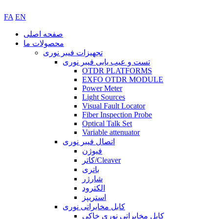
FA
EN
صفحه اصلی
محصولات ما
تجهیزات فیبر نوری
تست و عیب یابی فیبر نوری
OTDR PLATFORMS
EXFO OTDR MODULE
Power Meter
Light Sources
Visual Fault Locator
Fiber Inspection Probe
Optical Talk Set
Variable attenuator
اتصال فیبر نوری
فیوژن
کاتر/Cleaver
باتری
شارژر
الکترود
استریپز
کابل مخابراتی نوری
کابل مخابراتی نوری خاکی