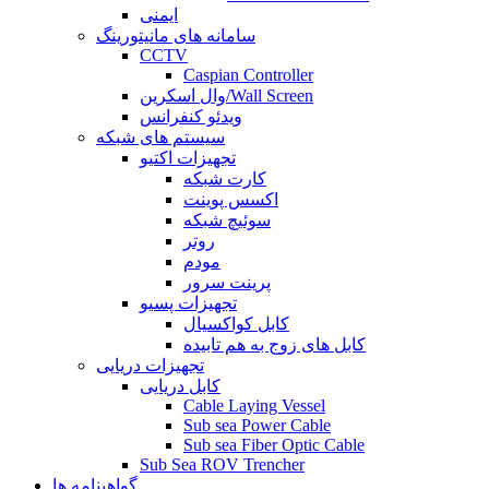
ایمنی
سامانه های مانیتورینگ
CCTV
Caspian Controller
وال اسکرین/Wall Screen
ویدئو کنفرانس
سیستم های شبکه
تجهیزات اکتیو
کارت شبکه
اکسس پوینت
سوئیچ شبکه
روتر
مودم
پرینت سرور
تجهیزات پسیو
کابل کواکسیال
کابل های زوج به هم تابیده
تجهیزات دریایی
کابل دریایی
Cable Laying Vessel
Sub sea Power Cable
Sub sea Fiber Optic Cable
Sub Sea ROV Trencher
گواهینامه ها