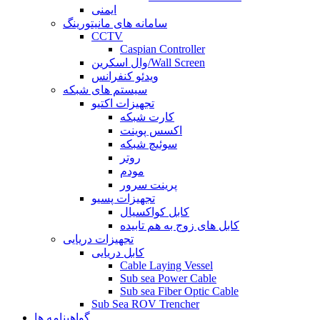
ایمنی
سامانه های مانیتورینگ
CCTV
Caspian Controller
وال اسکرین/Wall Screen
ویدئو کنفرانس
سیستم های شبکه
تجهیزات اکتیو
کارت شبکه
اکسس پوینت
سوئیچ شبکه
روتر
مودم
پرینت سرور
تجهیزات پسیو
کابل کواکسیال
کابل های زوج به هم تابیده
تجهیزات دریایی
کابل دریایی
Cable Laying Vessel
Sub sea Power Cable
Sub sea Fiber Optic Cable
Sub Sea ROV Trencher
گواهینامه ها