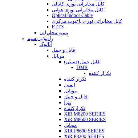
کابل مخابراتی نوری کانالی
کابل مخابراتی نوری هوایی
Optical Indoor Cable
کابل مخابراتی نوری با تیوپ مرکزی
FTTX
پسیو مخابراتی
رادیو/بی سیم
آنالوگ
قابل و حمل
موبایل
قابل حمل (دستی)
DMR
تکرار کننده
تکرار کننده
ایمنی
موبایل
قابل و حمل
تترا
تکرارکننده
XiR M8200 SERIES
XiR M8600 SERIES
موبایل
XIR P8600 SERIES
XiR P8200 SERIES