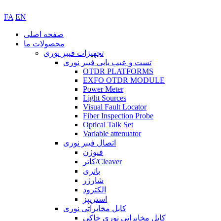
FA
EN
صفحه اصلی
محصولات ما
تجهیزات فیبر نوری
تست و عیب یابی فیبر نوری
OTDR PLATFORMS
EXFO OTDR MODULE
Power Meter
Light Sources
Visual Fault Locator
Fiber Inspection Probe
Optical Talk Set
Variable attenuator
اتصال فیبر نوری
فیوژن
کاتر/Cleaver
باتری
شارژر
الکترود
استریپز
کابل مخابراتی نوری
کابل مخابراتی نوری خاکی