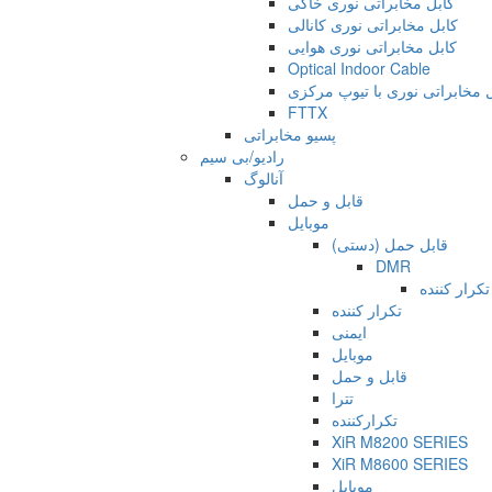
کابل مخابراتی نوری خاکی
کابل مخابراتی نوری کانالی
کابل مخابراتی نوری هوایی
Optical Indoor Cable
 مخابراتی نوری با تیوپ مرکزی
FTTX
پسیو مخابراتی
رادیو/بی سیم
آنالوگ
قابل و حمل
موبایل
قابل حمل (دستی)
DMR
تکرار کننده
تکرار کننده
ایمنی
موبایل
قابل و حمل
تترا
تکرارکننده
XiR M8200 SERIES
XiR M8600 SERIES
موبایل