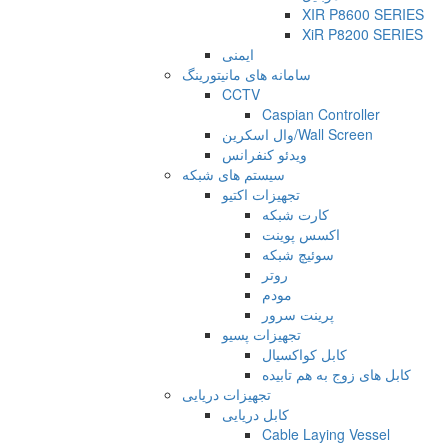
XIR P8600 SERIES
XiR P8200 SERIES
ایمنی
سامانه های مانیتورینگ
CCTV
Caspian Controller
وال اسکرین/Wall Screen
ویدئو کنفرانس
سیستم های شبکه
تجهیزات اکتیو
کارت شبکه
اکسس پوینت
سوئیچ شبکه
روتر
مودم
پرینت سرور
تجهیزات پسیو
کابل کواکسیال
کابل های زوج به هم تابیده
تجهیزات دریایی
کابل دریایی
Cable Laying Vessel