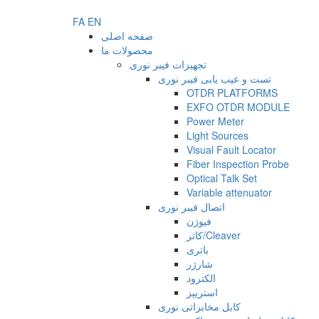
FA
EN
صفحه اصلی
محصولات ما
تجهیزات فیبر نوری
تست و عیب یابی فیبر نوری
OTDR PLATFORMS
EXFO OTDR MODULE
Power Meter
Light Sources
Visual Fault Locator
Fiber Inspection Probe
Optical Talk Set
Variable attenuator
اتصال فیبر نوری
فیوژن
کاتر/Cleaver
باتری
شارژر
الکترود
استریپز
کابل مخابراتی نوری