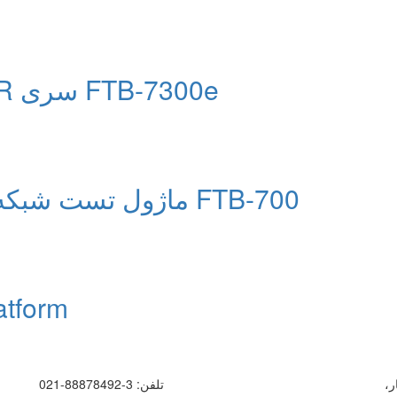
ماژول FTTx/MDU OTDR سری FTB-7300e
ماژول تست شبکه مسی و فیبر نوری سری FTB-700
tform
ر،
تلفن:
3-88878492-021