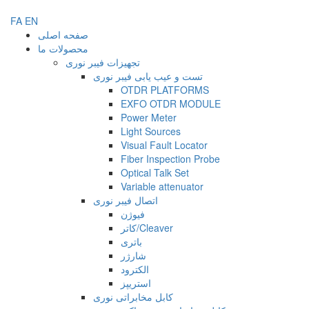
FA
EN
صفحه اصلی
محصولات ما
تجهیزات فیبر نوری
تست و عیب یابی فیبر نوری
OTDR PLATFORMS
EXFO OTDR MODULE
Power Meter
Light Sources
Visual Fault Locator
Fiber Inspection Probe
Optical Talk Set
Variable attenuator
اتصال فیبر نوری
فیوژن
کاتر/Cleaver
باتری
شارژر
الکترود
استریپز
کابل مخابراتی نوری