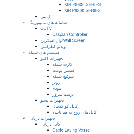
XIR P8600 SERIES
XiR P8200 SERIES
ایمنی
سامانه های مانیتورینگ
CCTV
Caspian Controller
وال اسکرین/Wall Screen
ویدئو کنفرانس
سیستم های شبکه
تجهیزات اکتیو
کارت شبکه
اکسس پوینت
سوئیچ شبکه
روتر
مودم
پرینت سرور
تجهیزات پسیو
کابل کواکسیال
کابل های زوج به هم تابیده
تجهیزات دریایی
کابل دریایی
Cable Laying Vessel