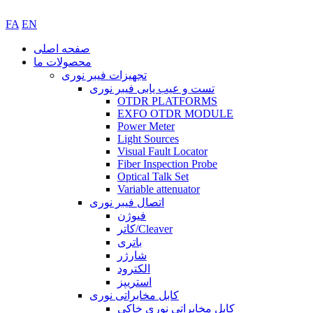
FA
EN
صفحه اصلی
محصولات ما
تجهیزات فیبر نوری
تست و عیب یابی فیبر نوری
OTDR PLATFORMS
EXFO OTDR MODULE
Power Meter
Light Sources
Visual Fault Locator
Fiber Inspection Probe
Optical Talk Set
Variable attenuator
اتصال فیبر نوری
فیوژن
کاتر/Cleaver
باتری
شارژر
الکترود
استریپز
کابل مخابراتی نوری
کابل مخابراتی نوری خاکی