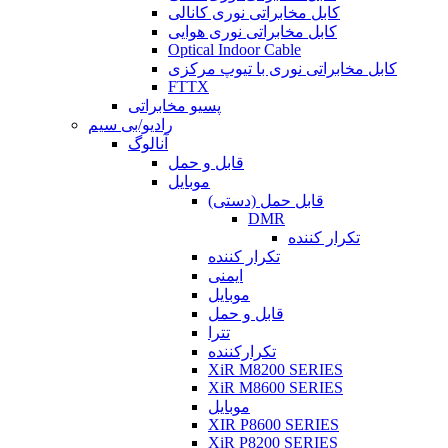
کابل مخابراتی نوری کانالی
کابل مخابراتی نوری هوایی
Optical Indoor Cable
کابل مخابراتی نوری با تیوپ مرکزی
FTTX
پسیو مخابراتی
رادیو/بی سیم
آنالوگ
قابل و حمل
موبایل
قابل حمل (دستی)
DMR
تکرار کننده
تکرار کننده
ایمنی
موبایل
قابل و حمل
تترا
تکرارکننده
XiR M8200 SERIES
XiR M8600 SERIES
موبایل
XIR P8600 SERIES
XiR P8200 SERIES