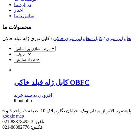
درباره ما
اخبار
تماس با ما
محصولات ما
خابراتی نوری
/
کابل مخابراتی نوری خاکی
/
کابل نوری ژله فیلد خاکی
کابل ژله فیلد خاکی OBFC
افزودن به سبد خرید
0
out of 5
 بالاتر از میدان ونک، خیابان نگار، پلاک 10، طبقه 3، واحد 5 و 6
google map
تلفن:
3-88878492-021
فکس:
88882776-021