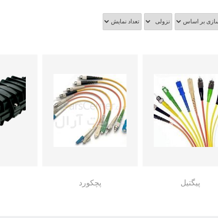
پیگتیل
پچکورد