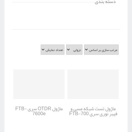
دسته بندی
ماژول تست شبکه مسی و
ماژول OTDR سری FTB-
فیبر نوری سری FTB-700
7600e