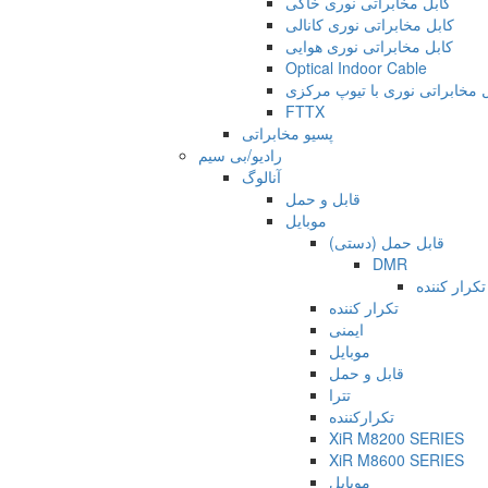
کابل مخابراتی نوری خاکی
کابل مخابراتی نوری کانالی
کابل مخابراتی نوری هوایی
Optical Indoor Cable
 مخابراتی نوری با تیوپ مرکزی
FTTX
پسیو مخابراتی
رادیو/بی سیم
آنالوگ
قابل و حمل
موبایل
قابل حمل (دستی)
DMR
تکرار کننده
تکرار کننده
ایمنی
موبایل
قابل و حمل
تترا
تکرارکننده
XiR M8200 SERIES
XiR M8600 SERIES
موبایل