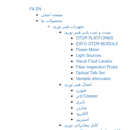
FA
EN
صفحه اصلی
محصولات ما
تجهیزات فیبر نوری
تست و عیب یابی فیبر نوری
OTDR PLATFORMS
EXFO OTDR MODULE
Power Meter
Light Sources
Visual Fault Locator
Fiber Inspection Probe
Optical Talk Set
Variable attenuator
اتصال فیبر نوری
فیوژن
کاتر/Cleaver
باتری
شارژر
الکترود
استریپز
کابل مخابراتی نوری