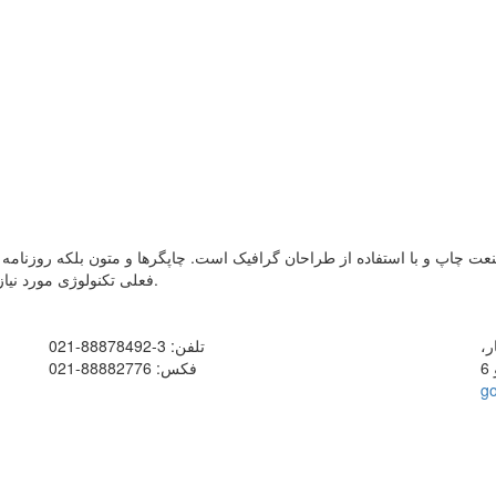
نعت چاپ و با استفاده از طراحان گرافیک است. چاپگرها و متون بلکه روزنام
فعلی تکنولوژی مورد نیاز و کاربردهای متنوع با هدف بهبود ابزارهای کاربردی می باشد.
ر،
تلفن:
3-88878492-021
فکس:
88882776-021
g