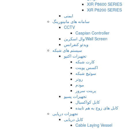
XIR P8600 SERIES
XiR P8200 SERIES
ایمنی
سامانه های مانیتورینگ
CCTV
Caspian Controller
وال اسکرین/Wall Screen
ویدئو کنفرانس
سیستم های شبکه
تجهیزات اکتیو
کارت شبکه
اکسس پوینت
سوئیچ شبکه
روتر
مودم
پرینت سرور
تجهیزات پسیو
کابل کواکسیال
کابل های زوج به هم تابیده
تجهیزات دریایی
کابل دریایی
Cable Laying Vessel