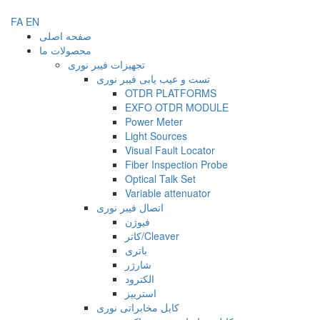
FA
EN
صفحه اصلی
محصولات ما
تجهیزات فیبر نوری
تست و عیب یابی فیبر نوری
OTDR PLATFORMS
EXFO OTDR MODULE
Power Meter
Light Sources
Visual Fault Locator
Fiber Inspection Probe
Optical Talk Set
Variable attenuator
اتصال فیبر نوری
فیوژن
کاتر/Cleaver
باتری
شارژر
الکترود
استریپز
کابل مخابراتی نوری