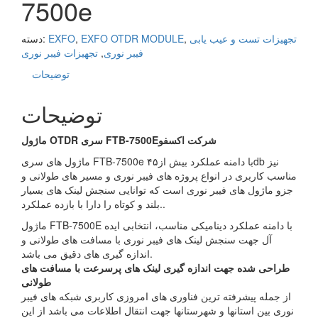
7500e
تجهیزات تست و عیب یابی
,
EXFO OTDR MODULE
,
EXFO
دسته:
فیبر نوری
,
تجهیزات فیبر نوری
توضیحات
توضیحات
شرکت اکسفو
FTB-7500E
سری
OTDR
ماژول
ماژول های سری FTB-7500e با دامنه عملکرد بیش از۴۵db نیز
مناسب کاربری در انواع پروژه های فیبر نوری و مسیر های طولانی و
جزو ماژول های فیبر نوری است که توانایی سنجش لینک های بسیار
بلند و کوتاه را دارا با بازده عملکرد..
ماژول FTB-7500E با دامنه عملکرد دینامیکی مناسب، انتخابی ایده
آل جهت سنجش لینک های فیبر نوری با مسافت های طولانی و
اندازه گیری های دقیق می باشد.
طراحی شده جهت اندازه گیری لینک های پرسرعت با مسافت های
طولانی
از جمله پیشرفته ترین فناوری های امروزی کاربری شبکه های فیبر
نوری بین استانها و شهرستانها جهت انتقال اطلاعات می باشد از این