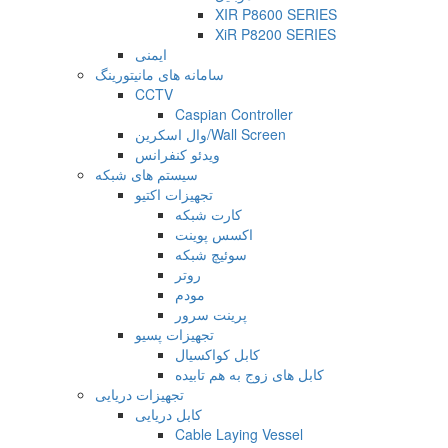
XIR P8600 SERIES
XiR P8200 SERIES
ایمنی
سامانه های مانیتورینگ
CCTV
Caspian Controller
وال اسکرین/Wall Screen
ویدئو کنفرانس
سیستم های شبکه
تجهیزات اکتیو
کارت شبکه
اکسس پوینت
سوئیچ شبکه
روتر
مودم
پرینت سرور
تجهیزات پسیو
کابل کواکسیال
کابل های زوج به هم تابیده
تجهیزات دریایی
کابل دریایی
Cable Laying Vessel