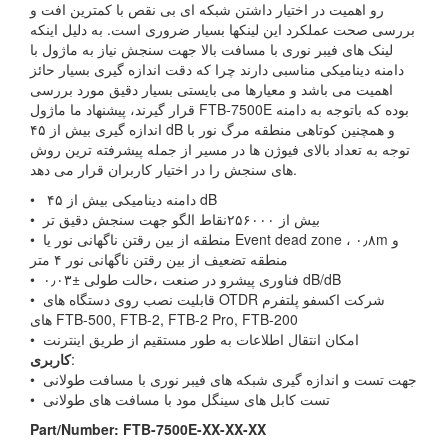
رو اهمیت در اختیار داشتن شبکه ای بی نقص با کمترین افت و
بررسی صحت عملکرد این لینکها بسیار ضروری است. به دلیل اینکه
لینک های فیبر نوری با مسافت بالا جهت سنجش نیاز به ماژول با
دامنه دینامیکی مناسبی دارند چرا که دقت اندازه گیری بسیار حائز
اهمیت می باشد و معیارها می بایستی بسیار دقیق مورد بررسی
قرار گیرند، پیشنهاد ما ماژول FTB-7500E بوده که باتوجه به دامنه
اندازه گیری بیش از ۴۵ dB و همچنین کوتاهی منطقه مرگ نور با
توجه به تعداد بالای فیوژن ها در مسیر از جمله پیشرفته ترین روش
های سنجش را در اختیار کاربران قرار می دهد.
• دامنه دینامیکی بیش از ۴۵ dB
• بیش از ۲۵۶۰۰۰نقاط الگو جهت سنجش دقیق تر
• منطقه از بین رقتن ناگهانی نور یا Event dead zone ، ۰٫۸m و
منطقه تضعیف از بین رقتن ناگهانی نور ۴ متر
• فناوری پیشرو در صنعت ،حالت طولی ±۰٫۰۳ dB/dB
• قابلیت نصب روی دستگاه های OTDR شرکت اکسفو پلتفرم
های FTB-500, FTB-2, FTB-2 Pro, FTB-200
• امکان انتقال اطلاعات به طور مستقیم از طریق اینترنت
:
کاربری
• جهت تست و اندازه گیری شبکه های فیبر نوری با مسافت طولانی
• تست کابل های سینگل مود با مسافت های طولانی
Part/Number: FTB-7500E-XX-XX-XX