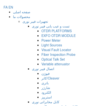
FA
EN
صفحه اصلی
محصولات ما
تجهیزات فیبر نوری
تست و عیب یابی فیبر نوری
OTDR PLATFORMS
EXFO OTDR MODULE
Power Meter
Light Sources
Visual Fault Locator
Fiber Inspection Probe
Optical Talk Set
Variable attenuator
اتصال فیبر نوری
فیوژن
کاتر/Cleaver
باتری
شارژر
الکترود
استریپز
کابل مخابراتی نوری