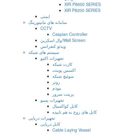
XIR P8600 SERIES
XiR P8200 SERIES
ایمنی
سامانه های مانیتورینگ
CCTV
Caspian Controller
وال اسکرین/Wall Screen
ویدئو کنفرانس
سیستم های شبکه
تجهیزات اکتیو
کارت شبکه
اکسس پوینت
سوئیچ شبکه
روتر
مودم
پرینت سرور
تجهیزات پسیو
کابل کواکسیال
کابل های زوج به هم تابیده
تجهیزات دریایی
کابل دریایی
Cable Laying Vessel